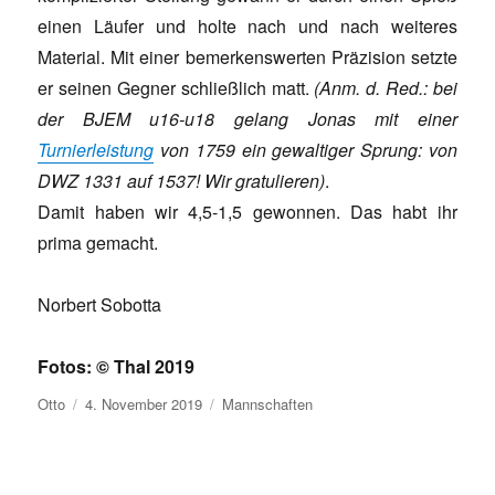
einen Läufer und holte nach und nach weiteres
Material. Mit einer bemerkenswerten Präzision setzte
er seinen Gegner schließlich matt.
(Anm. d. Red.: bei
der BJEM u16-u18 gelang Jonas mit einer
Turnierleistung
von 1759 ein gewaltiger Sprung: von
DWZ 1331 auf 1537! Wir gratulieren)
.
Damit haben wir 4,5-1,5 gewonnen. Das habt ihr
prima gemacht.
Norbert Sobotta
Fotos: © Thal 2019
Autor
Veröffentlicht
Kategorien
Otto
4. November 2019
Mannschaften
am