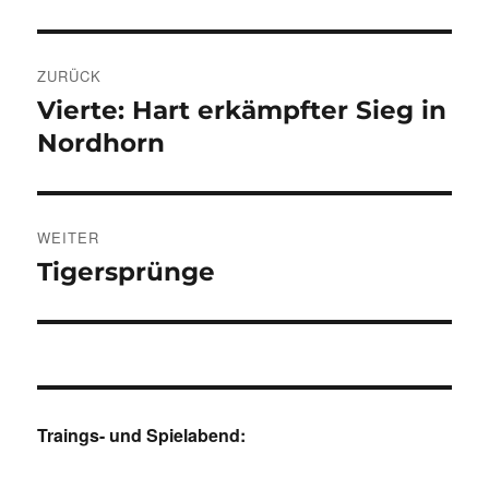
Beitragsnavigation
ZURÜCK
Vierte: Hart erkämpfter Sieg in
Vorheriger
Beitrag:
Nordhorn
WEITER
Tigersprünge
Nächster
Beitrag:
Traings- und Spielabend: