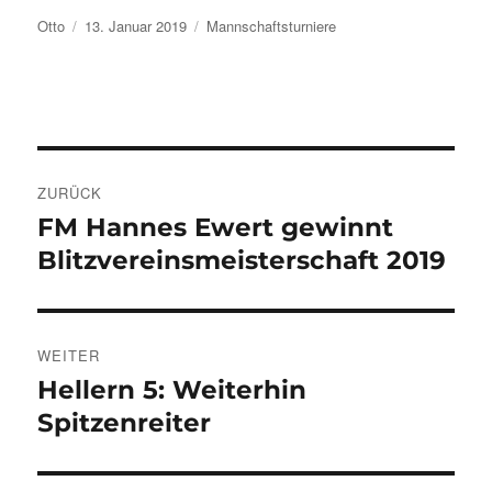
Autor
Veröffentlicht
Kategorien
Otto
13. Januar 2019
Mannschaftsturniere
am
Beitragsnavigation
ZURÜCK
FM Hannes Ewert gewinnt
Vorheriger
Beitrag:
Blitzvereinsmeisterschaft 2019
WEITER
Hellern 5: Weiterhin
Nächster
Beitrag:
Spitzenreiter