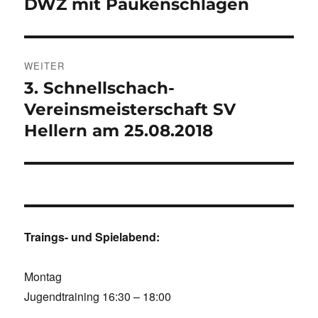
DWZ mit Paukenschlägen
Vorheriger
Beitrag:
WEITER
3. Schnellschach-
Nächster
Beitrag:
Vereinsmeisterschaft SV
Hellern am 25.08.2018
Traings- und Spielabend:
Montag
Jugendtraining 16:30 – 18:00