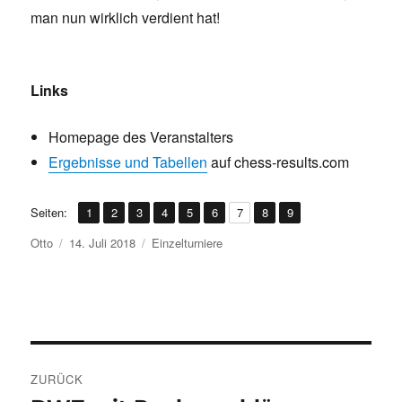
man nun wirklich verdient hat!
Links
Homepage des Veranstalters
Ergebnisse und Tabellen
auf chess-results.com
,
,
,
,
,
,
,
,
Seite
Seite
Seite
Seite
Seite
Seite
Seite
Seite
Seite
Seiten:
1
2
3
4
5
6
7
8
9
Autor
Veröffentlicht
Kategorien
Otto
14. Juli 2018
Einzelturniere
am
Beitragsnavigation
ZURÜCK