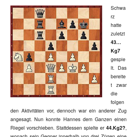
Schwa
rz
hatte
zuletzt
43…
Kg7
gespie
lt. Das
bereite
t zwar
die
folgen
den Aktivitäten vor, dennoch war ein anderer Zug
angesagt. Nun konnte Hannes dem Ganzen einen
Riegel vorschieben. Stattdessen spielte er
44.Kg2?
,
wonach sein Gegner innerhalb von drei Zügen eine