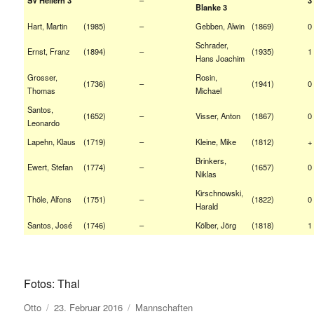
–
SV Hellern 3
3
Blanke 3
Hart, Martin
(1985)
–
Gebben, Alwin
(1869)
0
Schrader,
Ernst, Franz
(1894)
–
(1935)
1
Hans Joachim
Grosser,
Rosin,
(1736)
–
(1941)
0
Thomas
Michael
Santos,
(1652)
–
Visser, Anton
(1867)
0
Leonardo
Lapehn, Klaus
(1719)
–
Kleine, Mike
(1812)
+
Brinkers,
Ewert, Stefan
(1774)
–
(1657)
0
Niklas
Kirschnowski,
Thöle, Alfons
(1751)
–
(1822)
0
Harald
Santos, José
(1746)
–
Kölber, Jörg
(1818)
1
Fotos: Thal
Autor
Veröffentlicht
Kategorien
Otto
23. Februar 2016
Mannschaften