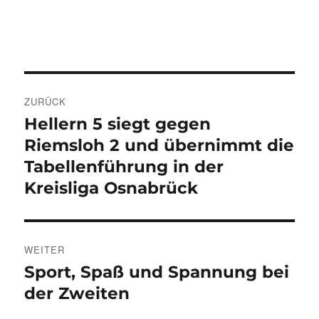
am
Beitragsnavigation
ZURÜCK
Hellern 5 siegt gegen
Vorheriger
Beitrag:
Riemsloh 2 und übernimmt die
Tabellenführung in der
Kreisliga Osnabrück
WEITER
Sport, Spaß und Spannung bei
Nächster
Beitrag:
der Zweiten