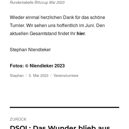
Rundentabelle Blitzcup Mai 2023
Wieder einmal herzlichen Dank für das schöne
Turnier. Wir sehen uns hoffentlich im Juni. Den
aktuellen Gesamtstand findet ihr
hier
.
Stephan Niendieker
Fotos: © Niendieker 2023
Autor
Veröffentlicht
Kategorien
Stephan
5. Mai 2023
Vereinsturniere
am
Beitragsnavigation
ZURÜCK
DSOL: Das Wunder blieb aus
Vorheriger