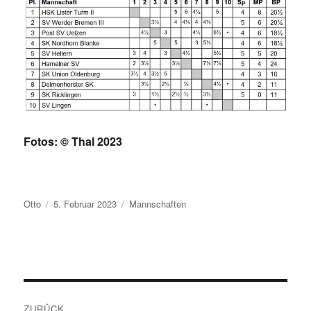
Fotos: © Thal 2023
Autor
Veröffentlicht
Kategorien
Otto
5. Februar 2023
Mannschaften
am
Beitragsnavigation
ZURÜCK