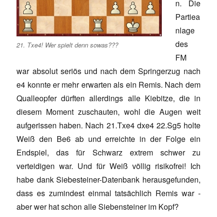
n. Die
Partiea
nlage
des
21. Txe4! Wer spielt denn sowas???
FM
war absolut seriös und nach dem Springerzug nach
e4 konnte er mehr erwarten als ein Remis. Nach dem
Qualleopfer dürften allerdings alle Kiebitze, die in
diesem Moment zuschauten, wohl die Augen weit
aufgerissen haben. Nach 21.Txe4 dxe4 22.Sg5 holte
Weiß den Be6 ab und erreichte in der Folge ein
Endspiel, das für Schwarz extrem schwer zu
verteidigen war. Und für Weiß völlig risikofrei! Ich
habe dank Siebesteiner-Datenbank herausgefunden,
dass es zumindest einmal tatsächlich Remis war -
aber wer hat schon alle Siebensteiner im Kopf?