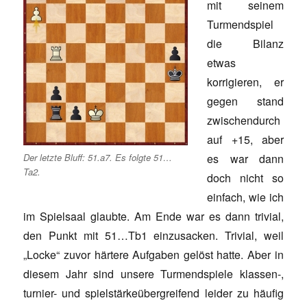
mit seinem
Turmendspiel
die Bilanz
etwas
korrigieren, er
gegen stand
zwischendurch
auf +15, aber
Der letzte Bluff: 51.a7. Es folgte 51…
es war dann
Ta2.
doch nicht so
einfach, wie ich
im Spielsaal glaubte. Am Ende war es dann trivial,
den Punkt mit 51…Tb1 einzusacken. Trivial, weil
„Locke“ zuvor härtere Aufgaben gelöst hatte. Aber in
diesem Jahr sind unsere Turmendspiele klassen-,
turnier- und spielstärkeübergreifend leider zu häufig