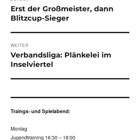
Erst der Großmeister, dann
Vorheriger
Beitrag:
Blitzcup-Sieger
WEITER
Verbandsliga: Plänkelei im
Nächster
Beitrag:
Inselviertel
Traings- und Spielabend:
Montag
Jugendtraining 16:30 – 18:00