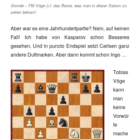
Gronde – FM Vöge (r.): das Beste, was man in dieser Saison zu
sehen bekam!
Aber war es eine Jahrhundertpartie? Nein, auf keinen
Fall! Ich habe von Kasparov schon Besseres
gesehen. Und in puncto Endspiel setzt Carlsen ganz
andere Duftmarken. Aber dann kommt schon Ingo …
Tobias
Vöge
kann
man
keine
Vorwür
fe
mache