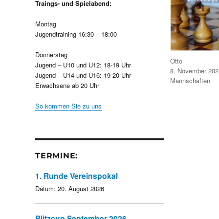
Traings- und Spielabend:
Montag
Jugendtraining 16:30 – 18:00
Donnerstag
Autor
Otto
Jugend – U10 und U12: 18-19 Uhr
Veröffentlicht
8. November 202
Jugend – U14 und U16: 19-20 Uhr
am
Kategorien
Mannschaften
Erwachsene ab 20 Uhr
So kommen Sie zu uns
TERMINE:
1. Runde Vereinspokal
Datum:
20. August 2026
Blitzcup September 2026