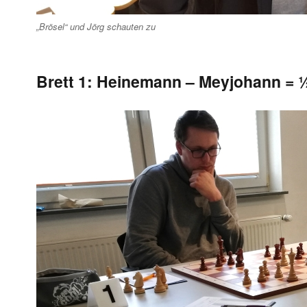
„Brösel“ und Jörg schauten zu
Brett 1: Heinemann – Meyjohann = 