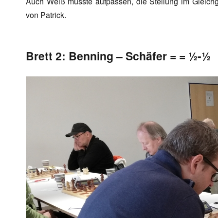
Auch Weiß musste aufpassen, die Stellung im Gleichge
von Patrick.
Brett 2: Benning – Schäfer = = ½-½