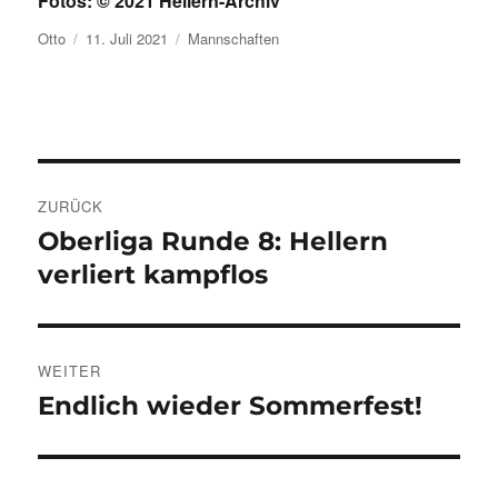
Fotos: © 2021 Hellern-Archiv
Autor
Veröffentlicht
Kategorien
Otto
11. Juli 2021
Mannschaften
am
Beitragsnavigation
ZURÜCK
Oberliga Runde 8: Hellern
Vorheriger
Beitrag:
verliert kampflos
WEITER
Endlich wieder Sommerfest!
Nächster
Beitrag: