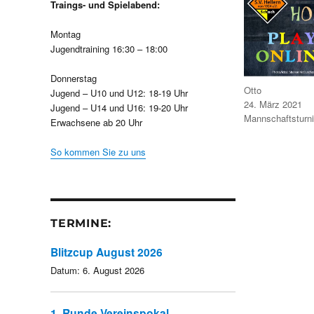
Traings- und Spielabend:
Montag
Jugendtraining 16:30 – 18:00
Donnerstag
Autor
Otto
Jugend – U10 und U12: 18-19 Uhr
Veröffentlicht
24. März 2021
Jugend – U14 und U16: 19-20 Uhr
am
Kategorien
Mannschaftsturni
Erwachsene ab 20 Uhr
So kommen Sie zu uns
TERMINE:
Blitzcup August 2026
Datum:
6. August 2026
1. Runde Vereinspokal