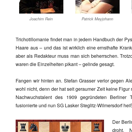
Joachim Rein
Patrick Meyjohann
Trichotillomanie findet man in jedem Handbuch der Pys
Haare aus – und das ist wirklich eine ernsthafte Kran
aber als Redakteur muss man sich beherrschen. Trot
waren die Einzelheiten pikant – gelinde gesagt.
Fangen wir hinten an. Stefan Grasser verlor gegen A
wohl nicht, denn der hat seit geraumer Zeit keine Figu
Nachwuchstalent des 1909 gegründeten Berliner Tr
fusionierte und nun SG Lasker Steglitz-Wilmersdorf heiß
Der Berli
droht. 