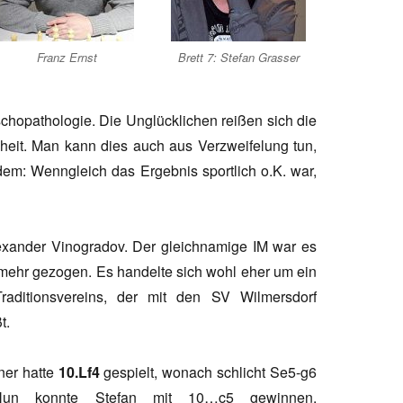
Franz Ernst
Brett 7: Stefan Grasser
chopathologie. Die Unglücklichen reißen sich die
kheit. Man kann dies auch aus Verzweifelung tun,
zdem:
Wenngleich das Ergebnis sportlich o.K. war,
lexander Vinogradov. Der gleichnamige IM war es
r mehr gezogen. Es handelte sich wohl eher um ein
aditionsvereins, der mit den SV Wilmersdorf
t.
ner hatte
10.Lf4
gespielt, wonach schlicht Se5-g6
Nun konnte Stefan mit 10…c5 gewinnen.