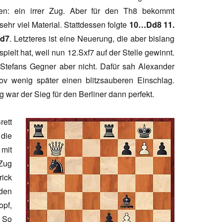
en: ein irrer Zug. Aber für den Th8 bekommt
ehr viel Material. Stattdessen folgte
10…Dd8 11.
-d7
. Letzteres ist eine Neuerung, die aber bislang
spielt hat, weil nun 12.Sxf7 auf der Stelle gewinnt.
Stefans Gegner aber nicht. Dafür sah Alexander
ov wenig später einen blitzsauberen Einschlag.
g war der Sieg für den Berliner dann perfekt.
ett
die
 mit
Zug
ick
 den
opf,
“ So