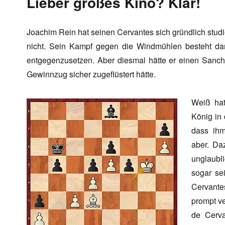
Lieber großes Kino? Klar!
Joachim Rein hat seinen Cervantes sich gründlich studiert
nicht. Sein Kampf gegen die Windmühlen besteht dar
entgegenzusetzen. Aber diesmal hätte er einen Sanch
Gewinnzug sicher zugeflüstert hätte.
Weiß hat
König in 
dass ihm
aber. Da
unglaubl
sogar se
Cervantes
prompt ve
de Cerva