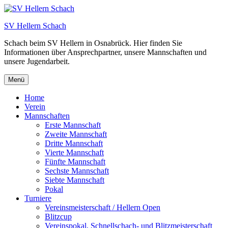
Zum
Inhalt
SV Hellern Schach
springen
Schach beim SV Hellern in Osnabrück. Hier finden Sie
Informationen über Ansprechpartner, unsere Mannschaften und
unsere Jugendarbeit.
Menü
Home
Verein
Mannschaften
Erste Mannschaft
Zweite Mannschaft
Dritte Mannschaft
Vierte Mannschaft
Fünfte Mannschaft
Sechste Mannschaft
Siebte Mannschaft
Pokal
Turniere
Vereinsmeisterschaft / Hellern Open
Blitzcup
Vereinspokal, Schnellschach- und Blitzmeisterschaft