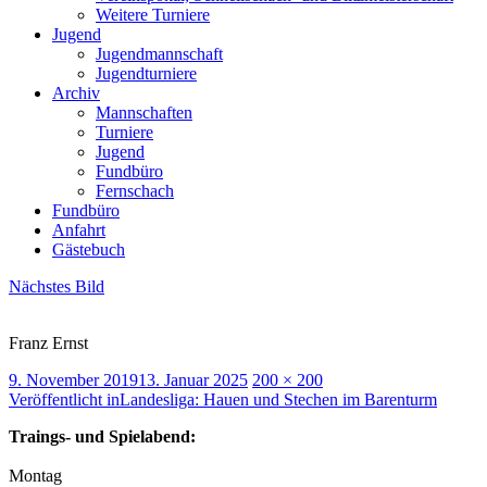
Weitere Turniere
Jugend
Jugendmannschaft
Jugendturniere
Archiv
Mannschaften
Turniere
Jugend
Fundbüro
Fernschach
Fundbüro
Anfahrt
Gästebuch
Nächstes Bild
Franz Ernst
Veröffentlicht
Volle
9. November 2019
13. Januar 2025
200 × 200
am
Beitragsnavigation
Größe
Veröffentlicht in
Landesliga: Hauen und Stechen im Barenturm
Traings- und Spielabend:
Montag