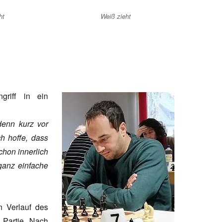
ht
Weiß zieht
riff in ein
denn kurz vor
ch hoffe, dass
chon innerlich
ganz einfache
n Verlauf des
 Partie. Nach