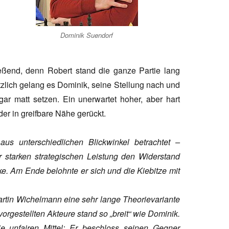
Dominik Suendorf
eßend, denn Robert stand die ganze Partie lang
tzlich gelang es Dominik, seine Stellung nach und
r matt setzen. Ein unerwartet hoher, aber hart
der in greifbare Nähe gerückt.
s unterschiedlichen Blickwinkel betrachtet –
r starken strategischen Leistung den Widerstand
. Am Ende belohnte er sich und die Kiebitze mit
artin Wichelmann eine sehr lange Theorievariante
 vorgestellten Akteure stand so „breit“ wie Dominik.
e unfairen Mittel: Er beschloss seinen Gegner