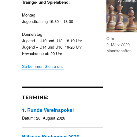
Traings- und Spielabend:
Montag
Jugendtraining 16:30 – 18:00
Donnerstag
Autor
Otto
Jugend – U10 und U12: 18-19 Uhr
Veröffentlicht
2. März 2020
Jugend – U14 und U16: 19-20 Uhr
am
Kategorien
Mannschaften
Erwachsene ab 20 Uhr
So kommen Sie zu uns
TERMINE:
1. Runde Vereinspokal
Datum:
20. August 2026
Blitzcup September 2026