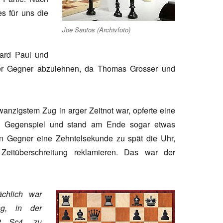
s für uns die
Joe Santos (Archivfoto)
ard Paul und
der Gegner abzulehnen, da Thomas Grosser und
nzigstem Zug in arger Zeitnot war, opferte eine
as Gegenspiel und stand am Ende sogar etwas
in Gegner eine Zehntelsekunde zu spät die Uhr,
eitüberschreitung reklamieren. Das war der
ächlich war
ng, in der
22…Sc4 zu