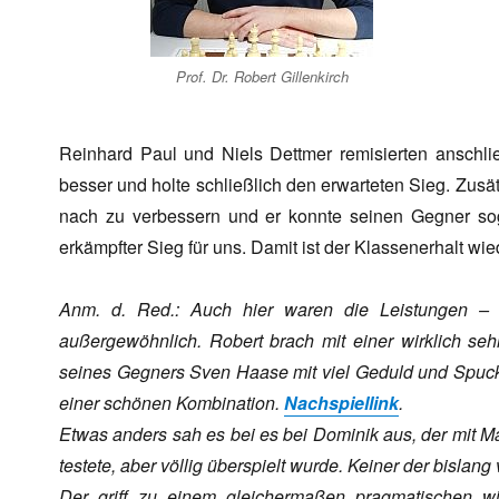
Prof. Dr. Robert Gillenkirch
Reinhard Paul und Niels Dettmer remisierten anschli
besser und holte schließlich den erwarteten Sieg. Zusä
nach zu verbessern und er konnte seinen Gegner soga
erkämpfter Sieg für uns. Damit ist der Klassenerhalt wie
Anm. d. Red.: Auch hier waren die Leistungen – au
außergewöhnlich. Robert brach mit einer wirklich seh
seines Gegners Sven Haase mit viel Geduld und Spucke
einer schönen Kombination.
Nachspiellink
.
Etwas anders sah es bei es bei Dominik aus, der mit M
testete, aber völlig überspielt wurde. Keiner der bislang
Der griff zu einem gleichermaßen pragmatischen wi