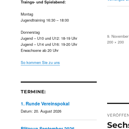
Traings- und Spielabend:
Montag
Jugendtraining 16:30 – 18:00
Donnerstag
Veröffentlicht
9. November
Jugend – U10 und U12: 18-19 Uhr
am
Volle
200 × 200
Jugend – U14 und U16: 19-20 Uhr
Größe
Erwachsene ab 20 Uhr
So kommen Sie zu uns
TERMINE:
1. Runde Vereinspokal
Beitra
Datum:
20. August 2026
VERÖFFEN
Sech
Blitzcup September 2026