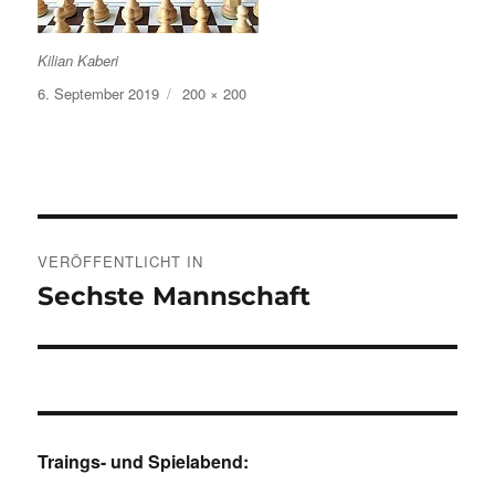
Kilian Kaberi
Veröffentlicht
Volle
6. September 2019
200 × 200
am
Größe
Beitragsnavigation
VERÖFFENTLICHT IN
Sechste Mannschaft
Traings- und Spielabend: