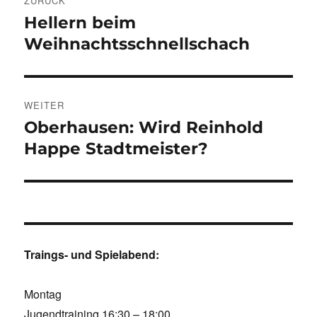
ZURÜCK
Hellern beim
Vorheriger
Beitrag:
Weihnachtsschnellschach
WEITER
Oberhausen: Wird Reinhold
Nächster
Beitrag:
Happe Stadtmeister?
Traings- und Spielabend:
Montag
Jugendtraining 16:30 – 18:00