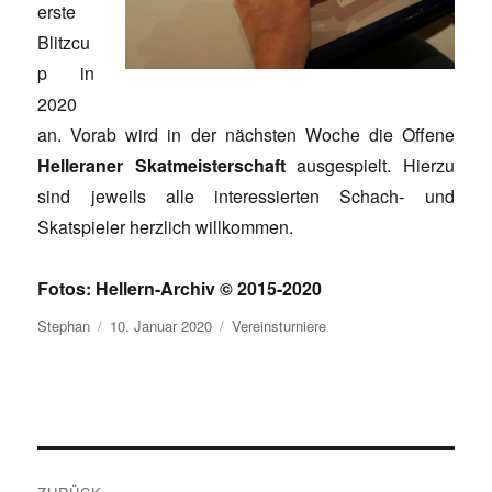
erste
Blitzcu
p in
2020
an. Vorab wird in der nächsten Woche die Offene
Helleraner
Skatmeisterschaft
ausgespielt. Hierzu
sind jeweils alle interessierten Schach- und
Skatspieler herzlich willkommen.
Fotos: Hellern-Archiv © 2015-2020
Autor
Veröffentlicht
Kategorien
Stephan
10. Januar 2020
Vereinsturniere
am
Beitragsnavigation