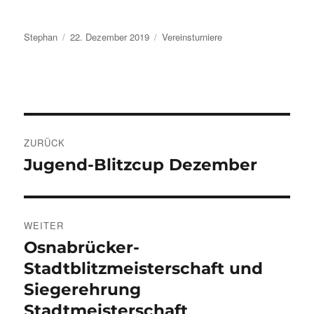
Autor
Veröffentlicht
Kategorien
Stephan
22. Dezember 2019
Vereinsturniere
am
Beitragsnavigation
ZURÜCK
Jugend-Blitzcup Dezember
Vorheriger
Beitrag:
WEITER
Osnabrücker-
Nächster
Beitrag:
Stadtblitzmeisterschaft und
Siegerehrung
Stadtmeisterschaft