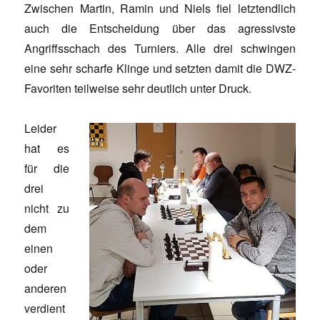
Zwischen Martin, Ramin und Niels fiel letztendlich
auch die Entscheidung über das agressivste
Angriffsschach des Turniers. Alle drei schwingen
eine sehr scharfe Klinge und setzten damit die DWZ-
Favoriten teilweise sehr deutlich unter Druck.
Leider
hat es
für die
drei
nicht zu
dem
einen
oder
anderen
verdient