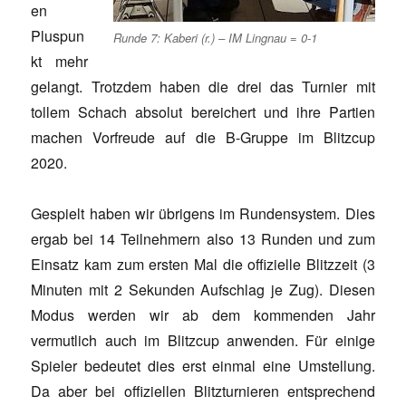
en
Pluspun
Runde 7: Kaberi (r.) – IM Lingnau = 0-1
kt mehr
gelangt. Trotzdem haben die drei das Turnier mit
tollem Schach absolut bereichert und ihre Partien
machen Vorfreude auf die B-Gruppe im Blitzcup
2020.
Gespielt haben wir übrigens im Rundensystem. Dies
ergab bei 14 Teilnehmern also 13 Runden und zum
Einsatz kam zum ersten Mal die offizielle Blitzzeit (3
Minuten mit 2 Sekunden Aufschlag je Zug). Diesen
Modus werden wir ab dem kommenden Jahr
vermutlich auch im Blitzcup anwenden. Für einige
Spieler bedeutet dies erst einmal eine Umstellung.
Da aber bei offiziellen Blitzturnieren entsprechend