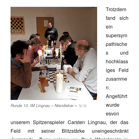
Trotzdem
fand sich
ein
supersym
pathische
s und
hochklass
iges Feld
zusamme
n.
Angeführt
wurde
Runde 13: IM Lingnau – Niendieker = ½-½
esvon
unserem Spitzenspieler Carsten Lingnau, der das
Feld mit seiner Blitzstärke uneingeschränkt