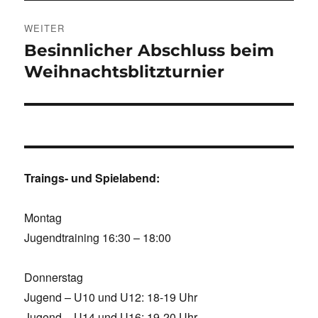
WEITER
Besinnlicher Abschluss beim
Nächster
Beitrag:
Weihnachtsblitzturnier
Traings- und Spielabend:
Montag
Jugendtraining 16:30 – 18:00
Donnerstag
Jugend – U10 und U12: 18-19 Uhr
Jugend – U14 und U16: 19-20 Uhr