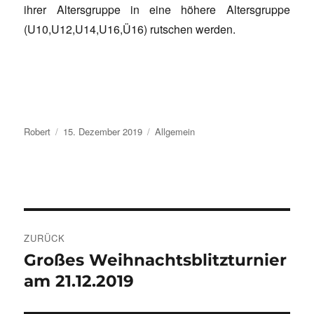
ihrer Altersgruppe in eine höhere Altersgruppe
(U10,U12,U14,U16,Ü16) rutschen werden.
Autor
Veröffentlicht
Kategorien
Robert
15. Dezember 2019
Allgemein
am
Beitragsnavigation
ZURÜCK
Großes Weihnachtsblitzturnier
Vorheriger
Beitrag:
am 21.12.2019