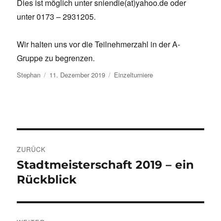
Dies ist möglich unter sniendie(at)yahoo.de oder
unter 0173 – 2931205.
Wir halten uns vor die Teilnehmerzahl in der A-
Gruppe zu begrenzen.
Autor
Veröffentlicht
Kategorien
Stephan
11. Dezember 2019
Einzelturniere
am
Beitragsnavigation
ZURÜCK
Stadtmeisterschaft 2019 – ein
Vorheriger
Beitrag:
Rückblick