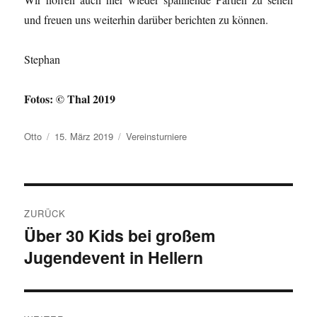
und freuen uns weiterhin darüber berichten zu können.
Stephan
Fotos: © Thal 2019
Autor
Veröffentlicht
Kategorien
Otto
15. März 2019
Vereinsturniere
am
Beitragsnavigation
ZURÜCK
Über 30 Kids bei großem
Vorheriger
Jugendevent in Hellern
Beitrag: