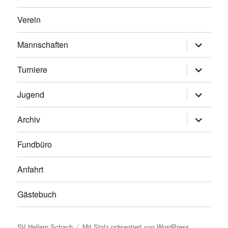
Verein
Untermen
Mannschaften
anzeigen
Untermen
Turniere
anzeigen
Untermen
Jugend
anzeigen
Untermen
Archiv
anzeigen
Fundbüro
Anfahrt
Gästebuch
SV Hellern Schach
Mit Stolz präsentiert von WordPress