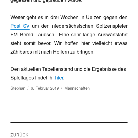
Weiter geht es in drei Wochen in Uelzen gegen den
Post SV
um den niedersächsischen Spitzenspieler
FM Bernd Laubsch.. Eine sehr lange Auswärtsfahrt
steht somit bevor. Wir hoffen hier vielleicht etwas
zählbares mit nach Hellern zu bringen.
Den aktuellen Tabellenstand und die Ergebnisse des
Spieltages findet ihr
hier
.
Autor
Veröffentlicht
Kategorien
Stephan
6. Februar 2019
Mannschaften
am
Beitragsnavigation
ZURÜCK