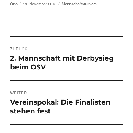
Autor
Veröffentlicht
Kategorien
Otto
19. November 2018
Mannschaftsturniere
am
Beitragsnavigation
ZURÜCK
2. Mannschaft mit Derbysieg
Vorheriger
Beitrag:
beim OSV
WEITER
Vereinspokal: Die Finalisten
Nächster
Beitrag:
stehen fest