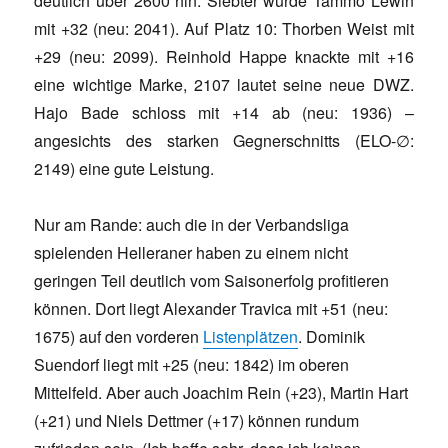
deutlich über 2600 hin. Siebter wurde Tammo Lewin
mit +32 (neu: 2041). Auf Platz 10: Thorben Weist mit
+29 (neu: 2099). Reinhold Happe knackte mit +16
eine wichtige Marke, 2107 lautet seine neue DWZ.
Hajo Bade schloss mit +14 ab (neu: 1936) –
angesichts des starken Gegnerschnitts (ELO-∅:
2149) eine gute Leistung.
Nur am Rande: auch die in der Verbandsliga
spielenden Helleraner haben zu einem nicht
geringen Teil deutlich vom Saisonerfolg profitieren
können. Dort liegt Alexander Travica mit +51 (neu:
1675) auf den vorderen
Listenplätzen
. Dominik
Suendorf liegt mit +25 (neu: 1842) im oberen
Mittelfeld. Aber auch Joachim Rein (+23), Martin Hart
(+21) und Niels Dettmer (+17) können rundum