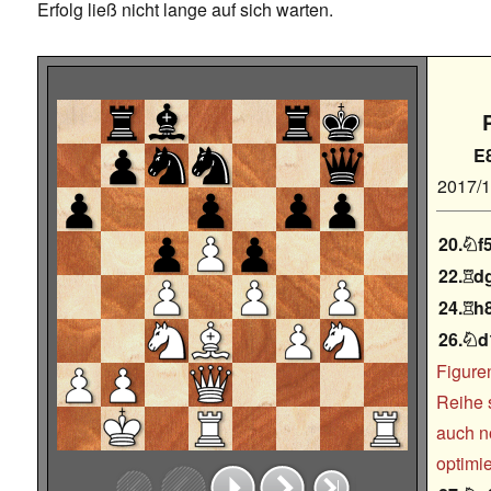
Erfolg ließ nicht lange auf sich warten.
E
2017/
20.
f

22.
d

24.
h

26.
d

Figuren
Reihe 
auch n
optimie