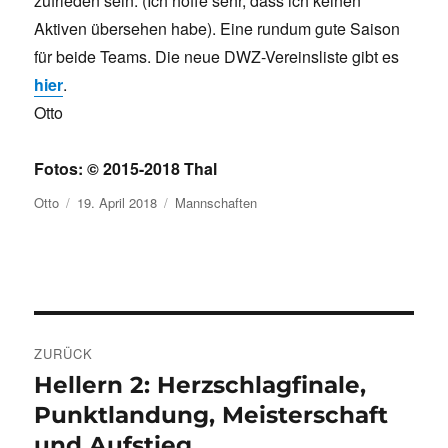
zufrieden sein. (Ich hoffe sehr, dass ich keinen
Aktiven übersehen habe). Eine rundum gute Saison
für beide Teams. Die neue DWZ-Vereinsliste gibt es
hier
.
Otto
Fotos: © 2015-2018 Thal
Autor
Veröffentlicht
Kategorien
Otto
19. April 2018
Mannschaften
am
Beitragsnavigation
ZURÜCK
Hellern 2: Herzschlagfinale,
Vorheriger
Beitrag:
Punktlandung, Meisterschaft
und Aufstieg