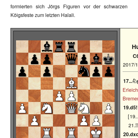
formierten sich Jörgs Figuren vor der schwarzen
Köigsfeste zum letzten Halali.
H
C
2017/
17...

Erleich
Bremer
19.d5!
19.
21.
20.dx