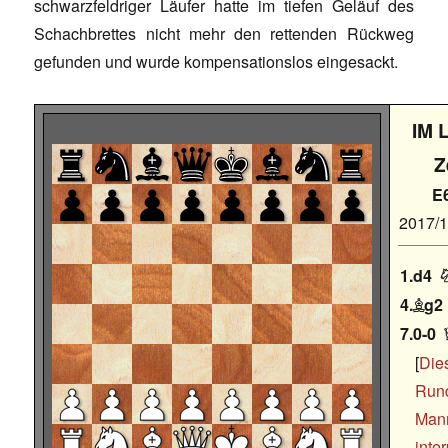
schwarzfeldriger Läufer hatte im tiefen Geläuf des
Schachbrettes nicht mehr den rettenden Rückweg
gefunden und wurde kompensationslos eingesackt.
IM 
Z
E
2017/
1.d4
4.
g2

7.0-0
Dies
Rund
Man
inter