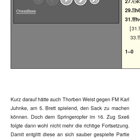
27.
e

29.
h

ChessBase
31.
h

31.
33.
1–0
Kurz darauf hätte auch Thorben Weist gegen FM Karl
Juhnke, am 5. Brett spielend, den Sack zu machen
können. Doch dem Springeropfer im 16. Zug Sxe6
folgte dann wohl nicht mehr die richtige Fortsetzung.
Damit entglitt diese an sich sauber gespielte Partie