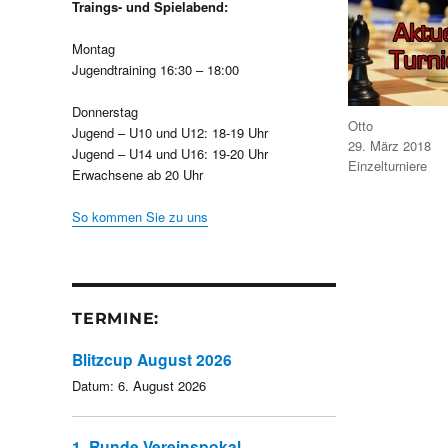
Traings- und Spielabend:
Montag
Jugendtraining 16:30 – 18:00
Donnerstag
Autor
Otto
Jugend – U10 und U12: 18-19 Uhr
Veröffentlicht
29. März 2018
Jugend – U14 und U16: 19-20 Uhr
am
Kategorien
Einzelturniere
Erwachsene ab 20 Uhr
So kommen Sie zu uns
TERMINE:
Blitzcup August 2026
Datum:
6. August 2026
1. Runde Vereinspokal