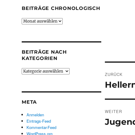
BEITRÄGE CHRONOLOGISCH
Beiträge
chronologisch
BEITRÄGE NACH
KATEGORIEN
Beitrags
Beiträge
ZURÜCK
nach
Heller
Vorheriger
Kategorien
Beitrag:
META
WEITER
Anmelden
Jugend
Nächster
Eintrags-Feed
Kommentar-Feed
Beitrag:
WordPress.org