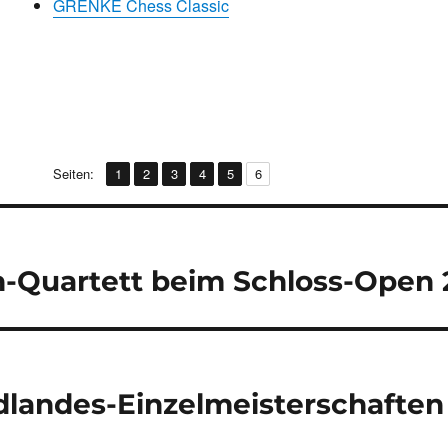
GRENKE Chess Classic
,
,
,
,
,
Seite
Seite
Seite
Seite
Seite
Seite
Seiten:
1
2
3
4
5
6
navigation
n-Quartett beim Schloss-Open 
landes-Einzelmeisterschaften