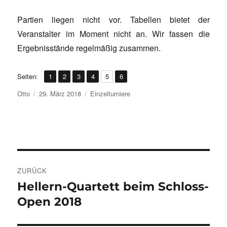
Partien liegen nicht vor. Tabellen bietet der
Veranstalter im Moment nicht an. Wir fassen die
Ergebnisstände regelmäßig zusammen.
,
,
,
,
,
Seite
Seite
Seite
Seite
Seite
Seite
Seiten:
1
2
3
4
5
6
Autor
Veröffentlicht
Kategorien
Otto
29. März 2018
Einzelturniere
am
Beitragsnavigation
ZURÜCK
Hellern-Quartett beim Schloss-
Vorheriger
Beitrag:
Open 2018