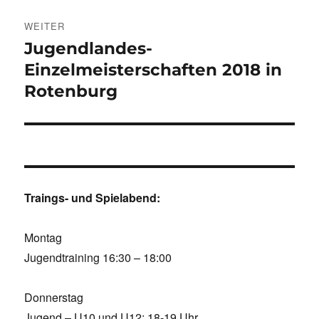
WEITER
Jugendlandes-
Nächster
Beitrag:
Einzelmeisterschaften 2018 in
Rotenburg
Traings- und Spielabend:
Montag
Jugendtraining 16:30 – 18:00
Donnerstag
Jugend – U10 und U12: 18-19 Uhr