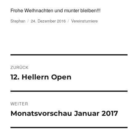
Frohe Weihnachten und munter bleiben!!!
Autor
Veröffentlicht
Kategorien
Stephan
24. Dezember 2016
Vereinsturniere
am
Beitragsnavigation
ZURÜCK
12. Hellern Open
Vorheriger
Beitrag:
WEITER
Monatsvorschau Januar 2017
Nächster
Beitrag: