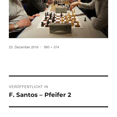
Veröffentlicht
Volle
23. Dezember 2016
560 × 374
am
Größe
Beitragsnavigation
VERÖFFENTLICHT IN
F. Santos – Pfeifer 2