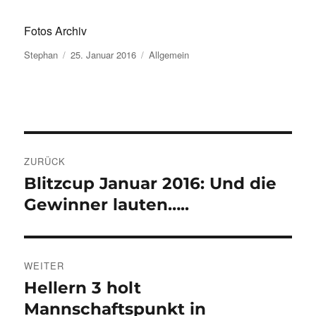
Fotos Archiv
Autor
Veröffentlicht
Kategorien
Stephan
25. Januar 2016
Allgemein
am
Beitragsnavigation
ZURÜCK
Blitzcup Januar 2016: Und die
Vorheriger
Beitrag:
Gewinner lauten…..
WEITER
Hellern 3 holt
Nächster
Beitrag:
Mannschaftspunkt in