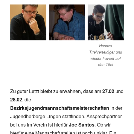
Hannes
Titelverteidiger und
wieder Favorit auf
den Titel
Zu guter Letzt bleibt zu erwähnen, dass am
27.02
und
28.02
. die
Bezirksjugendmannschaftsmeisterschaften
in der
Jugendherberge Lingen stattfinden. Ansprechpartner
bei uns im Verein ist hierfür
Joe Santos
. Ob wir
hierfür eine Mannschaft stellen ist noch unklar. Ein