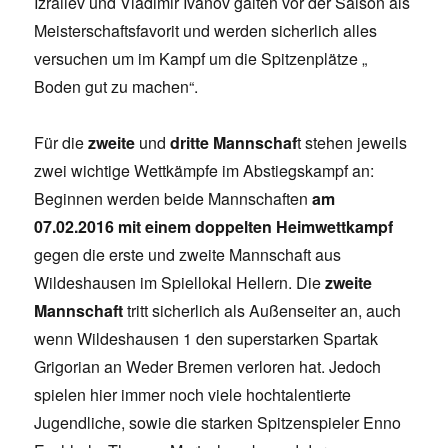
Izrailev und Vladimir Ivanov galten vor der Saison als
Meisterschaftsfavorit und werden sicherlich alles
versuchen um im Kampf um die Spitzenplätze „
Boden gut zu machen“.
Für die
zweite
und
dritte Mannschaf
t stehen jeweils
zwei wichtige Wettkämpfe im Abstiegskampf an:
Beginnen werden beide Mannschaften
am
07.02.2016 mit einem doppelten Heimwettkampf
gegen die erste und zweite Mannschaft aus
Wildeshausen im Spiellokal Hellern. Die
zweite
Mannschaft
tritt sicherlich als Außenseiter an, auch
wenn Wildeshausen 1 den superstarken Spartak
Grigorian an Weder Bremen verloren hat. Jedoch
spielen hier immer noch viele hochtalentierte
Jugendliche, sowie die starken Spitzenspieler Enno