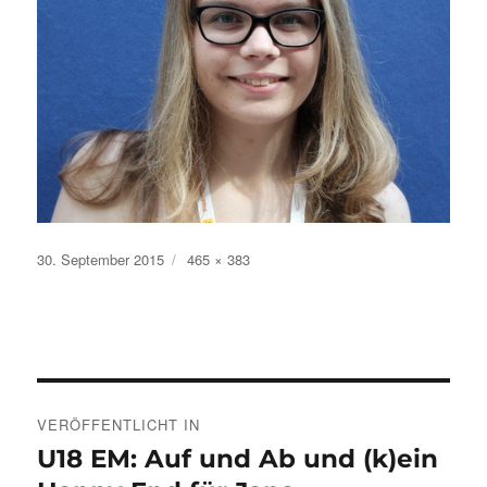
Veröffentlicht
Volle
30. September 2015
465 × 383
am
Größe
Beitragsnavigation
VERÖFFENTLICHT IN
U18 EM: Auf und Ab und (k)ein