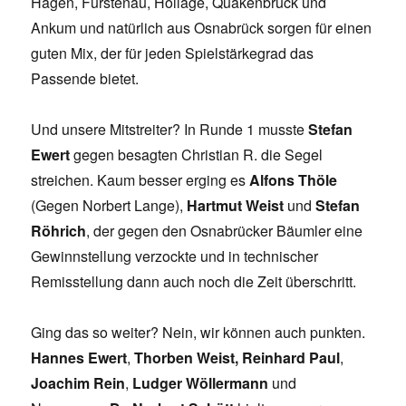
Hagen, Fürstenau, Hollage, Quakenbrück und
Ankum und natürlich aus Osnabrück sorgen für einen
guten Mix, der für jeden Spielstärkegrad das
Passende bietet.
Und unsere Mitstreiter? In Runde 1 musste
Stefan
Ewert
gegen besagten Christian R. die Segel
streichen. Kaum besser erging es
Alfons Thöle
(Gegen Norbert Lange),
Hartmut
Weist
und
Stefan
Röhrich
, der gegen den Osnabrücker Bäumler eine
Gewinnstellung verzockte und in technischer
Remisstellung dann auch noch die Zeit überschritt.
Ging das so weiter? Nein, wir können auch punkten.
Hannes Ewert
,
Thorben Weist,
Reinhard Paul
,
Joachim Rein
,
Ludger Wöllermann
und