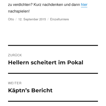
zu verdichten? Kurz nachdenken und dann
hier
nachspielen!
Autor
Veröffentlicht
Kategorien
Otto
12. September 2015
Einzelturniere
am
Beitragsnavigation
ZURÜCK
Hellern scheitert im Pokal
Vorheriger
Beitrag:
WEITER
Käptn’s Bericht
Nächster
Beitrag: