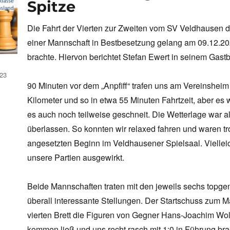
Spitze
Die Fahrt der Vierten zur Zweiten vom SV Veldhausen da
einer Mannschaft in Bestbesetzung gelang am 09.12.202
brachte. Hiervon berichtet Stefan Ewert in seinem Gastb
23
90 Minuten vor dem „Anpfiff“ trafen uns am Vereinshei
Kilometer und so in etwa 55 Minuten Fahrtzeit, aber es w
es auch noch teilweise geschneit. Die Wetterlage war al
überlassen. So konnten wir relaxed fahren und waren t
angesetzten Beginn im Veldhausener Spielsaal. Vielleic
unsere Partien ausgewirkt.
Beide Mannschaften traten mit den jeweils sechs topge
überall interessante Stellungen. Der Startschuss zum
vierten Brett die Figuren von Gegner Hans-Joachim Wolt
kommen ließ und uns recht rasch mit 1:0 in Führung bra