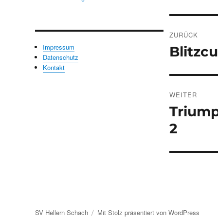
Beitrags
ZURÜCK
Impressum
Blitzc
Vorheriger
Datenschutz
Beitrag:
Kontakt
WEITER
Triump
Nächster
Beitrag:
2
SV Hellern Schach
Mit Stolz präsentiert von WordPress