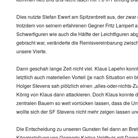
Dies nutzte Stefan Ewert am Spitzenbrett aus, der zwar
trotzdem von seinem erfahrenen Gegner Fritz Lampert 
Schwerfiguren wie auch die Hälfte der Leichtfiguren abg
gebracht war, veränderte die Remisvereinbarung zwische
unsere Vierte.
Dann geschah lange Zeit nicht viel. Klaus Lapehn konnt
letztlich auch materiellen Vorteil (je nach Situation ei
Holger Stevens sah plötzlich einen „alles-oder-nichts-
König von Klaus dann attackieren. Doch Klaus konnte di
zentralen Bauern so weit vorrücken lassen, dass die U
wollte sich der SF Stevens nicht mehr zeigen lassen und
Die Entscheidung zu unseren Gunsten fiel dann an Brett
Köngisstellung von Gegnerin Karina Veldhuis mit Dame 