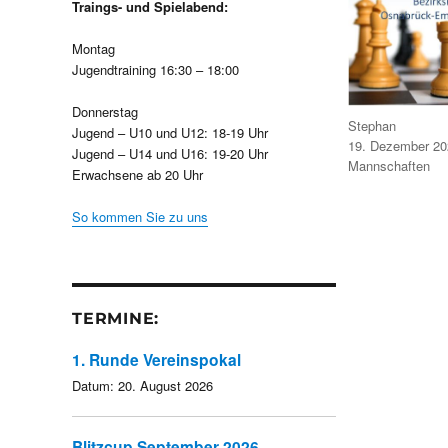
Traings- und Spielabend:
Montag
Jugendtraining 16:30 – 18:00
Donnerstag
Autor
Stephan
Jugend – U10 und U12: 18-19 Uhr
Veröffentlicht
19. Dezember 20
Jugend – U14 und U16: 19-20 Uhr
am
Kategorien
Mannschaften
Erwachsene ab 20 Uhr
So kommen Sie zu uns
TERMINE:
1. Runde Vereinspokal
Datum:
20. August 2026
Blitzcup September 2026