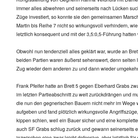
immer alles abwehren und seinerseits nach Lücken suchen
Züge investiert, so konnte sie den gemeinsamen Mar
Martin bis Reihe 7 nicht so wirkungsvoll verhindern, w
letztlich konsequent und mit der 3,5:0,5-Führung hatten
Obwohl nun tendenziell alles geklärt war, wurde an Brett
beiden Partien waren äußerst sehenswert, denn selten 
Zug wieder dem anderen zu und dann wieder umgekehr
Frank Pfeifer hatte an Brett 5 gegen Eberhard Grabs zwar
im letzten Partieabschnitt zu weit zurückdrängen und m
die nun den gegnerischen Bauern nicht mehr im Wege wa
aufgeben und fand plötzlich wirkungsvolle Angriffszüge,
kippen schien, weil ein Bauer sicher und eine komplett
auch SF Grabs schlug zurück und gewann seinerseits eb
inzwischen eine zwar leicht defensive, aber letztlich für 