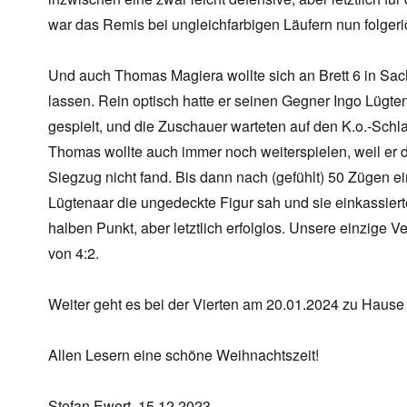
war das Remis bei ungleichfarbigen Läufern nun folgerich
Und auch Thomas Magiera wollte sich an Brett 6 in Sach
lassen. Rein optisch hatte er seinen Gegner Ingo Lügt
gespielt, und die Zuschauer warteten auf den K.o.-Schlag. J
Thomas wollte auch immer noch weiterspielen, weil er d
Siegzug nicht fand. Bis dann nach (gefühlt) 50 Zügen ei
Lügtenaar die ungedeckte Figur sah und sie einkassier
halben Punkt, aber letztlich erfolglos. Unsere einzige 
von 4:2.
Weiter geht es bei der Vierten am 20.01.2024 zu Haus
Allen Lesern eine schöne Weihnachtszeit!
Stefan Ewert, 15.12.2023