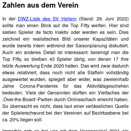
Zahlen aus dem Verein
In der
DWZ-Liste des SV Hellern
(Stand: 29. Juni 2022)
sollte man einen Blick auf die Top Fifty werfen. Hier sind
sieben Spieler de facto inaktiv oder werden es sein. Dies
zeichnet ein realistisches Bild unserer Kapazitäten und
wurde bereits intern während der Saisonplanung diskutiert.
Auch ein anderes Detail ist interessant: bereinigt man die
Top Fifty, so bleiben 43 Spieler übrig, von denen 17 ihre
letzte Auswertung Ende 2020 hatten. Das wird zwar dadurch
etwas relativiert, dass noch nicht alle Staffeln vollständig
ausgewertet wurden, spiegelt aber wider, was zweieinhalb
Jahre Corona-Pandemie für das Aktivitätsgeschehen
bedeuten. Viele der Genannten dürften ein Vielfaches der
‚Over-the-Board‘-Partien durch Onlineschach erreicht haben.
So überrascht es nicht, dass laut einer verlässlichen Quelle
der Spielerschwund bei den Vereinen auf Bezirksebene bei
ca. 20% liegen soll.
Immerhin gab es bei uns mit dem Vereinspokal 2021 ein