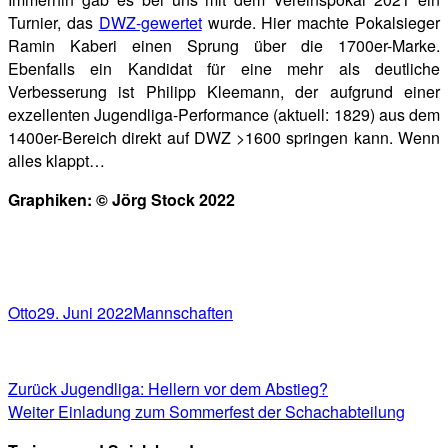
Turnier, das
DWZ-gewertet
wurde. Hier machte Pokalsieger
Ramin Kaberi einen Sprung über die 1700er-Marke.
Ebenfalls ein Kandidat für eine mehr als deutliche
Verbesserung ist Philipp Kleemann, der aufgrund einer
exzellenten Jugendliga-Performance (aktuell: 1829) aus dem
1400er-Bereich direkt auf DWZ >1600 springen kann. Wenn
alles klappt…
Graphiken: © Jörg Stock 2022
Autor
Veröffentlicht
Kategorien
Otto
29. Juni 2022
Mannschaften
am
Beitragsnavigation
Vorheriger
Zurück
Jugendliga: Hellern vor dem Abstieg?
Nächster
Beitrag:
Weiter
Einladung zum Sommerfest der Schachabteilung
Beitrag: