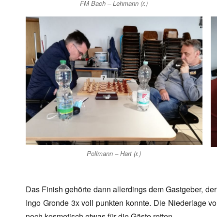
FM Bach – Lehmann (r.)
Pollmann – Hart (r.)
Das Finish gehörte dann allerdings dem Gastgeber, d
Ingo Gronde 3x voll punkten konnte. Die Niederlage 
noch kosmetisch etwas für die Gäste retten.