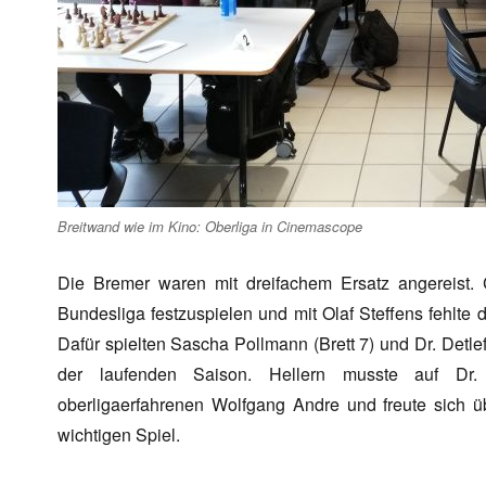
Breitwand wie im Kino: Oberliga in Cinemascope
Die Bremer waren mit dreifachem Ersatz angereist. C
Bundesliga festzuspielen und mit Olaf Steffens fehlte 
Dafür spielten Sascha Pollmann (Brett 7) und Dr. Detlef 
der laufenden Saison. Hellern musste auf Dr. B
oberligaerfahrenen Wolfgang Andre und freute sich 
wichtigen Spiel.