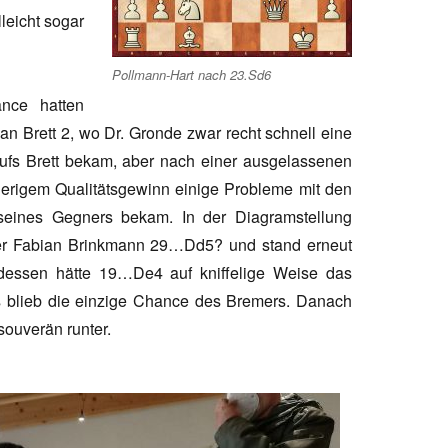
leicht sogar
Pollmann-Hart nach 23.Sd6
nce hatten
an Brett 2, wo Dr. Gronde zwar recht schnell eine
ufs Brett bekam, aber nach einer ausgelassenen
herigem Qualitätsgewinn einige Probleme mit den
 seines Gegners bekam. In der Diagramstellung
mer Fabian Brinkmann 29…Dd5? und stand erneut
ttdessen hätte 19…De4 auf kniffelige Weise das
Es blieb die einzige Chance des Bremers. Danach
 souverän runter.