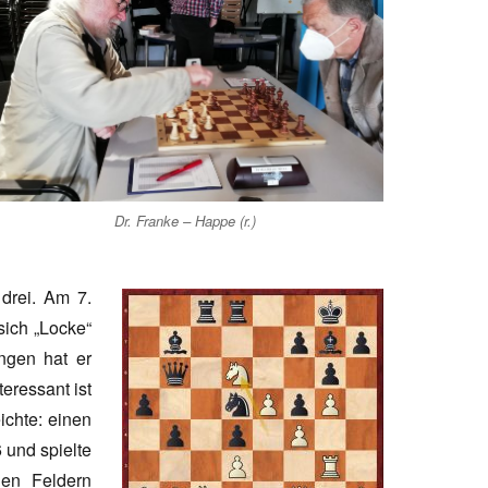
Dr. Franke – Happe (r.)
 drei. Am 7.
sich „Locke“
ngen hat er
teressant ist
ichte: einen
 und spielte
en Feldern