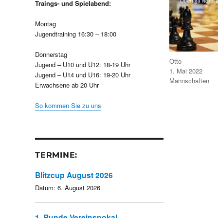
Traings- und Spielabend:
Montag
Jugendtraining 16:30 – 18:00
Donnerstag
Autor
Otto
Jugend – U10 und U12: 18-19 Uhr
Veröffentlicht
1. Mai 2022
Jugend – U14 und U16: 19-20 Uhr
am
Kategorien
Mannschaften
Erwachsene ab 20 Uhr
So kommen Sie zu uns
TERMINE:
Blitzcup August 2026
Datum:
6. August 2026
1. Runde Vereinspokal