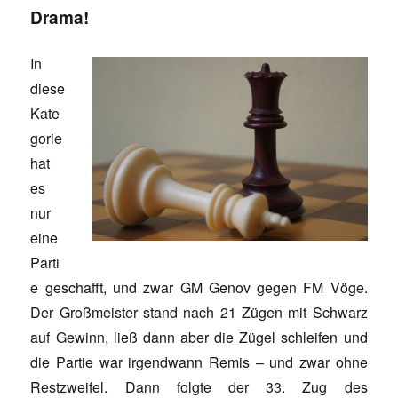
Drama!
In
diese
Kate
gorie
hat
es
nur
eine
Parti
e geschafft, und zwar GM Genov gegen FM Vöge.
Der Großmeister stand nach 21 Zügen mit Schwarz
auf Gewinn, ließ dann aber die Zügel schleifen und
die Partie war irgendwann Remis – und zwar ohne
Restzweifel. Dann folgte der 33. Zug des