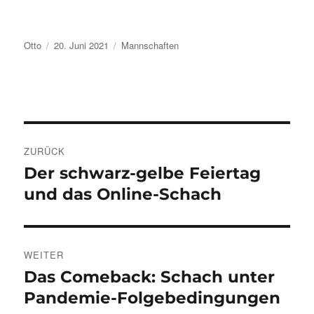
Autor
Veröffentlicht
Kategorien
Otto
20. Juni 2021
Mannschaften
am
Beitragsnavigation
ZURÜCK
Der schwarz-gelbe Feiertag
Vorheriger
Beitrag:
und das Online-Schach
WEITER
Das Comeback: Schach unter
Nächster
Beitrag:
Pandemie-Folgebedingungen