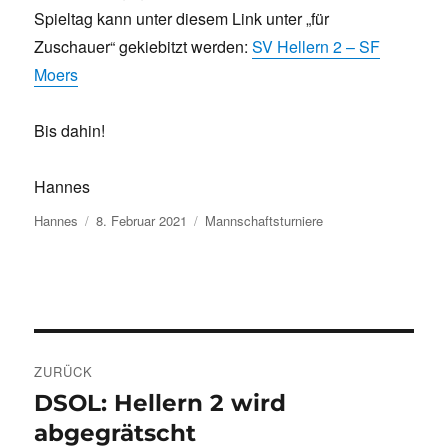
Spieltag kann unter diesem Link unter „für
Zuschauer“ gekiebitzt werden:
SV Hellern 2 – SF
Moers
Bis dahin!
Hannes
Autor
Veröffentlicht
Kategorien
Hannes
8. Februar 2021
Mannschaftsturniere
am
Beitragsnavigation
ZURÜCK
DSOL: Hellern 2 wird
Vorheriger
Beitrag:
abgegrätscht