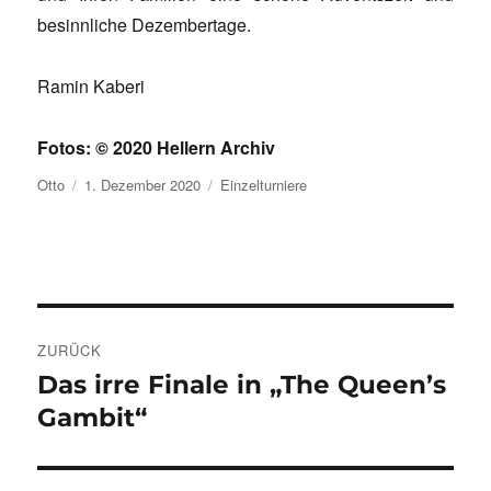
besinnliche Dezembertage.
Ramin Kaberi
Fotos: © 2020 Hellern Archiv
Autor
Veröffentlicht
Kategorien
Otto
1. Dezember 2020
Einzelturniere
am
Beitragsnavigation
ZURÜCK
Das irre Finale in „The Queen’s
Vorheriger
Beitrag:
Gambit“