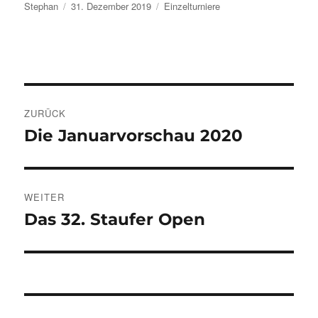
Autor
Veröffentlicht
Kategorien
Stephan
31. Dezember 2019
Einzelturniere
am
Beitragsnavigation
ZURÜCK
Die Januarvorschau 2020
Vorheriger
Beitrag:
WEITER
Das 32. Staufer Open
Nächster
Beitrag: