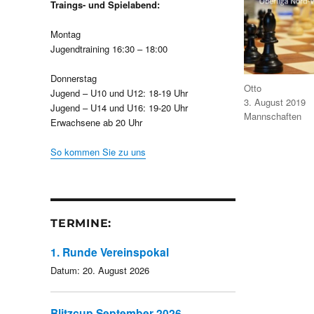
Traings- und Spielabend:
Montag
Jugendtraining 16:30 – 18:00
Donnerstag
Autor
Otto
Jugend – U10 und U12: 18-19 Uhr
Veröffentlicht
3. August 2019
Jugend – U14 und U16: 19-20 Uhr
am
Kategorien
Mannschaften
Erwachsene ab 20 Uhr
So kommen Sie zu uns
TERMINE:
1. Runde Vereinspokal
Datum:
20. August 2026
Blitzcup September 2026