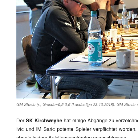
GM Stevic (r.)-Gronde=0,5-0,5 (Landesliga 23.10.2018). GM Stevic sp
Der
SK Kirchweyhe
hat einige Abgänge zu verzeichne
Ivic und IM Saric potente Spieler verpflichtet worden
ebenfalls dem Aufstiegsaspiranten angeschlossen.