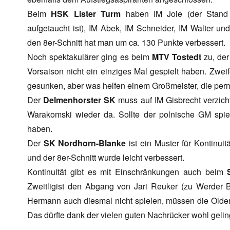
Beim
HSK Lister Turm
haben IM Joie (der Stand 
aufgetaucht ist), IM Abek, IM Schneider, IM Walter un
den 8er-Schnitt hat man um ca. 130 Punkte verbessert.
Noch spektakulärer ging es beim
MTV Tostedt
zu, der
Vorsaison nicht ein einziges Mal gespielt haben. Zweife
gesunken, aber was helfen einem Großmeister, die perm
Der
Delmenhorster SK
muss auf IM Gisbrecht verzich
Warakomski wieder da. Sollte der polnische GM spiel
haben.
Der
SK Nordhorn-Blanke
ist ein Muster für Kontinuit
und der 8er-Schnitt wurde leicht verbessert.
Kontinuität gibt es mit Einschränkungen auch beim
Zweitligist den Abgang von Jari Reuker (zu Werder B
Hermann auch diesmal nicht spielen, müssen die Olden
Das dürfte dank der vielen guten Nachrücker wohl gelin