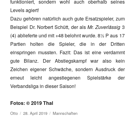
funktioniert, sondern wohl auch oberhalb seines
Levels agiert!
Dazu gehören natürlich auch gute Ersatzspieler, zum
Beispiel Dr. Norbert Schütt, der als
Mr. Zuverlässig
3
(4) ablieferte und mit +48 belohnt wurde. 8½ P aus 17
Partien holten die Spieler, die in der Dritten
einspringen mussten. Fazit: Das ist eine verdammt
gute Bilanz. Der Abstiegskampf war also kein
Zeichen eigener Schwäche, sondern Ausdruck der
erneut leicht angestiegenen Spielstärke der
Verbandsliga in dieser Saison!
Fotos: © 2019 Thal
Autor
Veröffentlicht
Kategorien
Otto
28. April 2019
Mannschaften
am