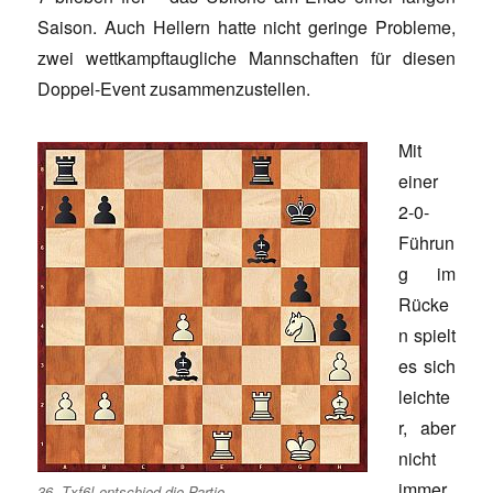
Saison. Auch Hellern hatte nicht geringe Probleme,
zwei wettkampftaugliche Mannschaften für diesen
Doppel-Event zusammenzustellen.
Mit
einer
2-0-
Führun
g im
Rücke
n spielt
es sich
leichte
r, aber
nicht
immer.
36. Txf6! entschied die Partie