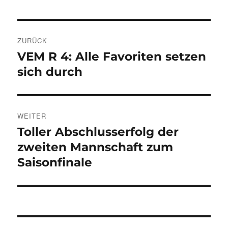
Beitragsnavigation
ZURÜCK
VEM R 4: Alle Favoriten setzen
Vorheriger
Beitrag:
sich durch
WEITER
Toller Abschlusserfolg der
Nächster
Beitrag:
zweiten Mannschaft zum
Saisonfinale