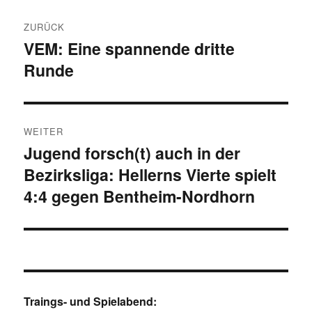
Beitragsnavigation
ZURÜCK
VEM: Eine spannende dritte
Vorheriger
Runde
Beitrag:
WEITER
Jugend forsch(t) auch in der
Nächster
Bezirksliga: Hellerns Vierte spielt
Beitrag:
4:4 gegen Bentheim-Nordhorn
Traings- und Spielabend: