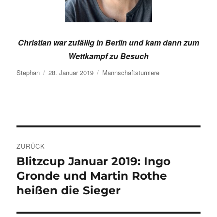
Christian war zufällig in Berlin und kam dann zum
Wettkampf zu Besuch
Autor
Veröffentlicht
Kategorien
Stephan
28. Januar 2019
Mannschaftsturniere
am
Beitragsnavigation
ZURÜCK
Blitzcup Januar 2019: Ingo
Vorheriger
Beitrag:
Gronde und Martin Rothe
heißen die Sieger