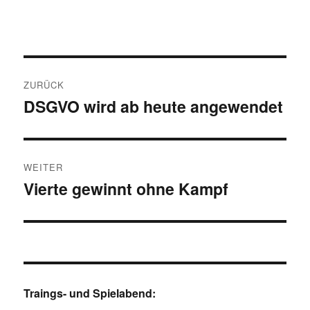
Beitragsnavigation
ZURÜCK
DSGVO wird ab heute angewendet
Vorheriger
Beitrag:
WEITER
Vierte gewinnt ohne Kampf
Nächster
Beitrag:
Traings- und Spielabend: