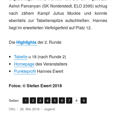
Ashot Parvanyan (SK Norderstedt, ELO 2395) schlug
nach zähem Kampf Julius Muckle und konnte
ebenfalls zur Tabellenspitze aufschließen. Hannes
liegt im erweiterten Verfolgerfeld auf Platz 12.
Die
Highlights
der 2. Runde
Tabelle
u 18 (nach Runde 2)
Homepage
des Veranstalters
Punkteprofil
Hannes Ewert
Fotos: © Stefan Ewert 2018
,
,
,
,
,
,
,
,
Seite
Seite
Seite
Seite
Seite
Seite
Seite
Seite
Seite
Seiten:
1
2
3
4
5
6
7
8
9
Autor
Veröffentlicht
Kategorien
Otto
26. Mai 2018
Jugend
am