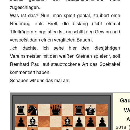
zugeschlagen.
Was ist das? Nun, man spielt genial, zaubert eine
Neuerung aufs Brett, die bislang nicht einmal
Titelträgern eingefallen ist, umschifft den Gewinn und
verspeist dann einen vergifteten Bauern.
„Ich dachte, ich sehe hier den diesjährigen
Vereinsmeister mit den weißen Steinen spielen“, soll
Reinhard Paul auf staubtrockene Art das Spektakel
kommentiert haben.
Schauen wir uns das mal an:
Ga
We
A
2018