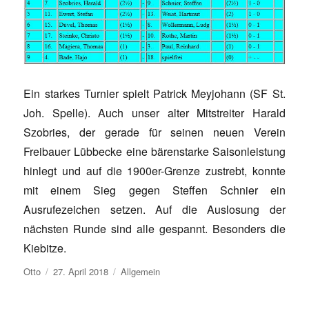
Ein starkes Turnier spielt Patrick Meyjohann (SF St.
Joh. Spelle). Auch unser alter Mitstreiter Harald
Szobries, der gerade für seinen neuen Verein
Freibauer Lübbecke eine bärenstarke Saisonleistung
hinlegt und auf die 1900er-Grenze zustrebt, konnte
mit einem Sieg gegen Steffen Schnier ein
Ausrufezeichen setzen. Auf die Auslosung der
nächsten Runde sind alle gespannt. Besonders die
Kiebitze.
Autor
Veröffentlicht
Kategorien
Otto
27. April 2018
Allgemein
am