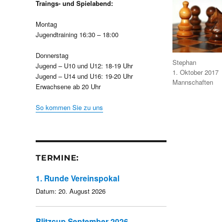
Traings- und Spielabend:
Montag
Jugendtraining 16:30 – 18:00
Donnerstag
Autor
Stephan
Jugend – U10 und U12: 18-19 Uhr
Veröffentlicht
1. Oktober 2017
Jugend – U14 und U16: 19-20 Uhr
am
Kategorien
Mannschaften
Erwachsene ab 20 Uhr
So kommen Sie zu uns
TERMINE:
1. Runde Vereinspokal
Datum:
20. August 2026
Blitzcup September 2026