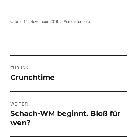
Autor
Veröffentlicht
Kategorien
Otto
11. November 2016
Vereinsturniere
am
Beitragsnavigation
ZURÜCK
Crunchtime
Vorheriger
Beitrag:
WEITER
Schach-WM beginnt. Bloß für
Nächster
Beitrag:
wen?