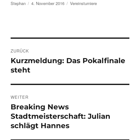
Autor
Veröffentlicht
Kategorien
Stephan
4. November 2016
Vereinsturniere
am
Beitragsnavigation
ZURÜCK
Kurzmeldung: Das Pokalfinale
Vorheriger
Beitrag:
steht
WEITER
Breaking News
Nächster
Beitrag:
Stadtmeisterschaft: Julian
schlägt Hannes