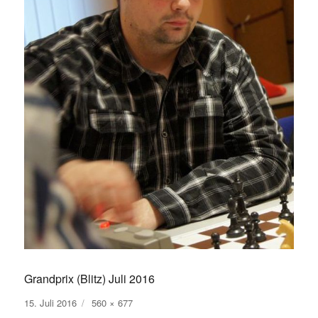
Grandprix (Blitz) Juli 2016
Veröffentlicht
Volle
15. Juli 2016
560 × 677
am
Größe