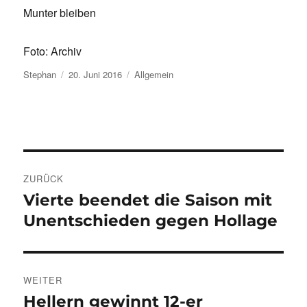
Munter bleiben
Foto: Archiv
Autor
Veröffentlicht
Kategorien
Stephan
20. Juni 2016
Allgemein
am
Beitragsnavigation
ZURÜCK
Vierte beendet die Saison mit
Vorheriger
Beitrag:
Unentschieden gegen Hollage
WEITER
Hellern gewinnt 12-er
Nächster