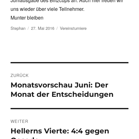
Juniausgabe des Blitzcups an. Auch hier freuen wir
uns wieder über viele Teilnehmer.
Munter bleiben
Autor
Veröffentlicht
Kategorien
Stephan
27. Mai 2016
Vereinsturniere
am
Beitragsnavigation
ZURÜCK
Monatsvorschau Juni: Der
Vorheriger
Beitrag:
Monat der Entscheidungen
WEITER
Hellerns Vierte: 4:4 gegen
Nächster