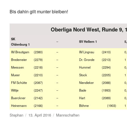
Bis dahin gilt munter bleiben!
Oberliga Nord West, Runde 9, 
SK
–
SV Hellern 1
5
Oldenburg 1
IM Breutigam
(2380)
–
IM Lingnau
(2410)
0
Bredemeier
(2279)
–
Dr. Gronde
(2213)
1
Meessen
(2218)
–
Hummel
(2294)
0
Mueer
(2210)
–
Stock
(2205)
1
FM Schütte
(2087)
–
Niendieker
(2088)
0
Wittje
(2247)
–
Bade
(1993)
0
Buerckner
(2142)
–
Hart
(2089)
0
Heinemann
(2166)
–
Böhme
(1903)
1
Autor
Veröffentlicht
Kategorien
Stephan
13. April 2016
Mannschaften
am