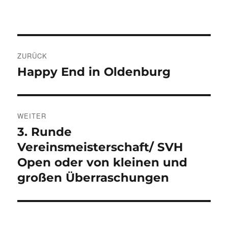
Beitragsnavigation
ZURÜCK
Happy End in Oldenburg
Vorheriger
Beitrag:
WEITER
3. Runde
Nächster
Beitrag:
Vereinsmeisterschaft/ SVH
Open oder von kleinen und
großen Überraschungen