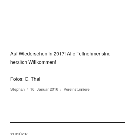
Auf Wiedersehen in 2017! Alle Teilnehmer sind
herzlich Willkommen!
Fotos: O. Thal
Autor
Veröffentlicht
Kategorien
Stephan
16. Januar 2016
Vereinsturniere
am
Beitragsnavigation
ZURÜCK